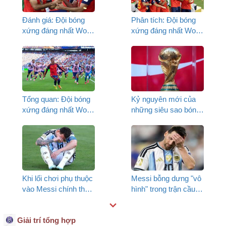
Đánh giá: Đội bóng
Phân tích: Đội bóng
xứng đáng nhất World
xứng đáng nhất World
Cup 2026
Cup 2026
Tổng quan: Đội bóng
Kỷ nguyên mới của
xứng đáng nhất World
những siêu sao bóng
Cup 2026
đá thế hệ tiếp theo
Khi lối chơi phụ thuộc
Messi bỗng dưng "vô
vào Messi chính thức
hình" trong trận cầu
bị bẻ gãy
đinh
Giải trí tổng hợp