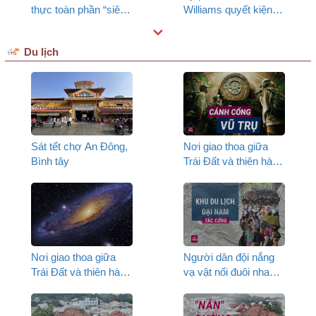
thực toàn phần “siêu
Williams quyết kiện
hiếm" P1
đến cùng, Đàm Vĩnh
Hưng được "ăn cả"
Du lịch
hay "ngã" về không?
Sát tết chợ An Đông,
Nơi giao thoa giữa
Bình tây
Trái Đất và thiên hà
xa xôi_P1
Nơi giao thoa giữa
Người dân đội nắng
Trái Đất và thiên hà
vạ vật nối đuôi nhau
xa xôi_P2
tắc cứng, khu du lịch
Đại Nam ra thông báo