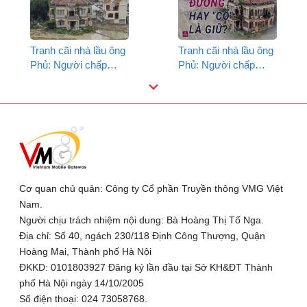
khẩn
Tranh cãi nhà lầu ông
Tranh cãi nhà lầu ông
Phủ: Người chấp
Phủ: Người chấp
nhận "nắn" đường,
nhận "nắn" đường,
người nói đâu phải cứ
người nói đâu phải cứ
"cổ" là giữ (P2)
"cổ" là giữ (P1)
Cơ quan chủ quản: Công ty Cổ phần Truyền thông VMG Việt
Nam.
Người chịu trách nhiệm nội dung: Bà Hoàng Thị Tố Nga.
Địa chỉ: Số 40, ngách 230/118 Định Công Thượng, Quận
Hoàng Mai, Thành phố Hà Nội
ĐKKD: 0101803927 Đăng ký lần đầu tại Sở KH&ĐT Thành
phố Hà Nội ngày 14/10/2005
Số điện thoại: 024 73058768.