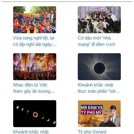
Vừa xong nghỉ tết, lại
Cô dâu mời "nhà
có dịp nghỉ dài ngày
mạng" đi đám cưới
nữa
Nhạc điện tử Việt
Khoảnh khắc nhật
Nam gây ấn tượng
thực toàn phần “siêu
mạnh tại lễ hội âm
hiếm" P2
nhạc EDM lớn nhất
thế giới
Khoảnh khắc nhật
Tỷ phú Gerard